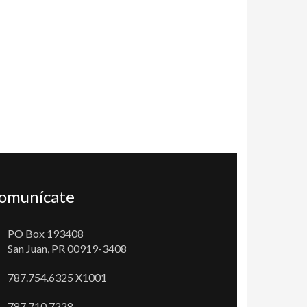
omunícate
PO Box 193408
San Juan, PR 00919-3408
787.754.6325 X1001
787.710.7228