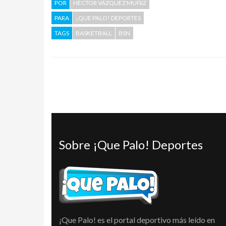
POR
HÉCTOR VÁZQUEZ MUÑIZ
PARA
¡QUE PALO! DEPORTES
TAGS
BASKETBALL
BSN
Sobre ¡Que Palo! Deportes
¡Que Palo! es el portal deportivo más leído en