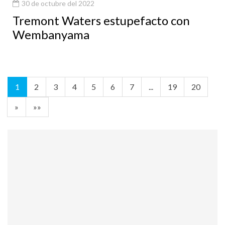
30 de octubre del 2022
Tremont Waters estupefacto con
Wembanyama
1
2
3
4
5
6
7
...
19
20
»
»»