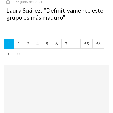
11 de junio del 2021
Laura Suárez: “Definitivamente este
grupo es más maduro”
1
2
3
4
5
6
7
...
55
56
»
»»