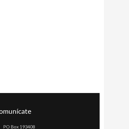
omunícate
PO Box 193408