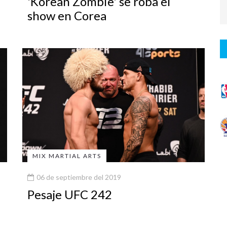
'Korean Zombie' se roba el
show en Corea
MIX MARTIAL ARTS
06 de septiembre del 2019
Pesaje UFC 242