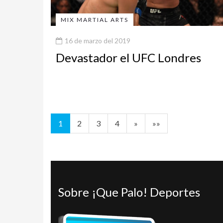
MIX MARTIAL ARTS
16 de marzo del 2019
Devastador el UFC Londres
1
2
3
4
»
»»
Sobre ¡Que Palo! Deportes