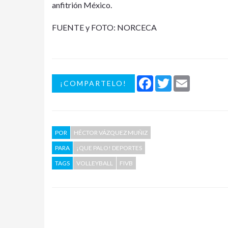
anfitrión México.
FUENTE y FOTO: NORCECA
Facebook
Twitter
Email
¡COMPARTELO!
POR
HÉCTOR VÁZQUEZ MUÑIZ
PARA
¡QUE PALO! DEPORTES
TAGS
VOLLEYBALL
FIVB