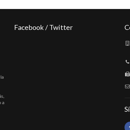
Facebook / Twitter
C
la
ás,
o a
S