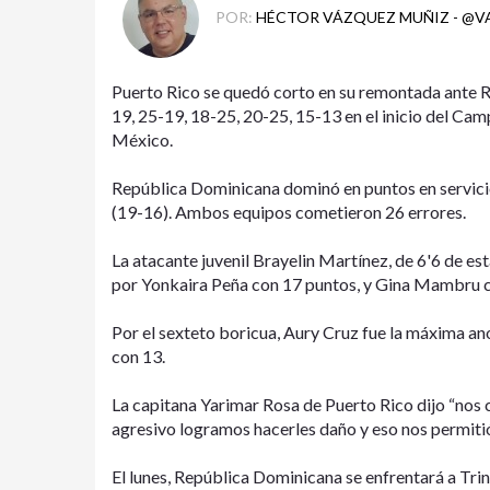
POR:
HÉCTOR VÁZQUEZ MUÑIZ - @
Puerto Rico se quedó corto en su remontada ante R
19, 25-19, 18-25, 20-25, 15-13 en el inicio del 
México.
República Dominicana dominó en puntos en servicio
(19-16). Ambos equipos cometieron 26 errores.
La atacante juvenil Brayelin Martínez, de 6'6 de e
por Yonkaira Peña con 17 puntos, y Gina Mambru c
Por el sexteto boricua, Aury Cruz fue la máxima an
con 13.
La capitana Yarimar Rosa de Puerto Rico dijo “nos 
agresivo logramos hacerles daño y eso nos permitió
El lunes, República Dominicana se enfrentará a Trin