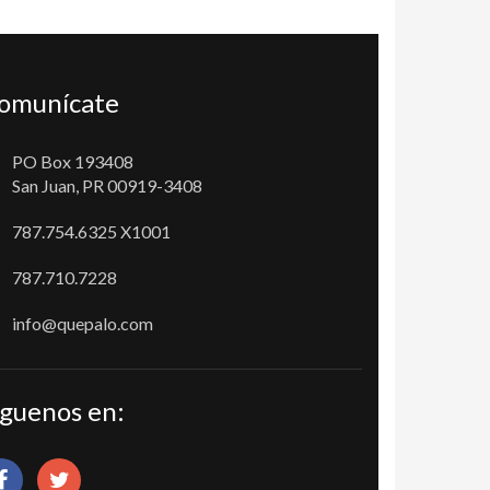
omunícate
PO Box 193408
San Juan, PR 00919-3408
787.754.6325 X1001
787.710.7228
info@quepalo.com
íguenos en: