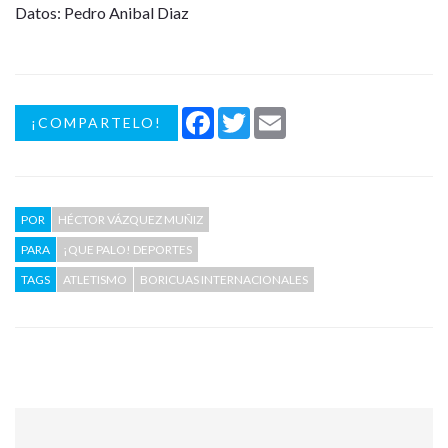
Datos: Pedro Anibal Diaz
Facebook
Twitter
Email
¡COMPARTELO!
POR
HÉCTOR VÁZQUEZ MUÑIZ
PARA
¡QUE PALO! DEPORTES
TAGS
ATLETISMO
BORICUAS INTERNACIONALES