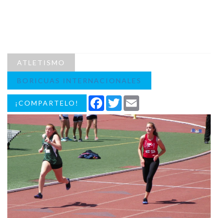
ATLETISMO
BORICUAS INTERNACIONALES
Facebook
Twitter
Email
¡COMPARTELO!