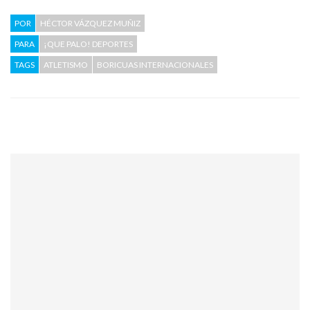
POR
HÉCTOR VÁZQUEZ MUÑIZ
PARA
¡QUE PALO! DEPORTES
TAGS
ATLETISMO
BORICUAS INTERNACIONALES