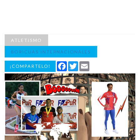
ATLETISMO
BORICUAS INTERNACIONALES
Facebook
Twitter
Email
¡COMPARTELO!