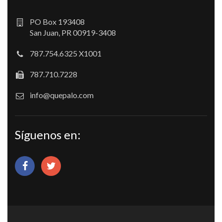
PO Box 193408
San Juan, PR 00919-3408
787.754.6325 X1001
787.710.7228
info@quepalo.com
Síguenos en: