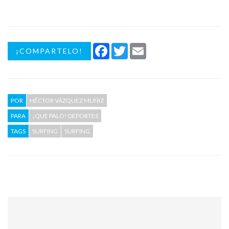
Facebook
Twitter
Email
¡COMPARTELO!
POR
HÉCTOR VÁZQUEZ MUÑIZ
PARA
¡QUE PALO! DEPORTES
TAGS
SURFING
SURFING