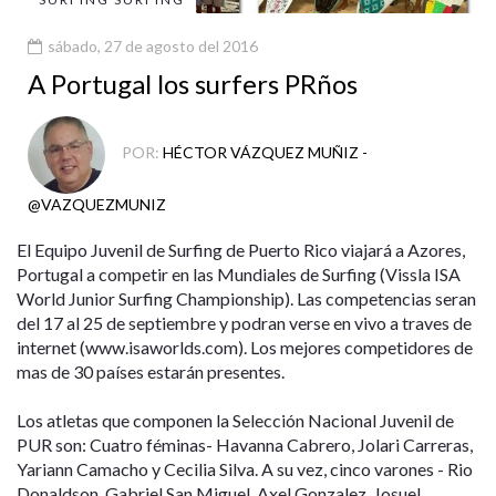
sábado, 27 de agosto del 2016
A Portugal los surfers PRños
POR:
HÉCTOR VÁZQUEZ MUÑIZ -
@VAZQUEZMUNIZ
El Equipo Juvenil de Surfing de Puerto Rico viajará a Azores,
Portugal a competir en las Mundiales de Surfing (Vissla ISA
World Junior Surfing Championship). Las competencias seran
del 17 al 25 de septiembre y podran verse en vivo a traves de
internet (www.isaworlds.com). Los mejores competidores de
mas de 30 países estarán presentes.
Los atletas que componen la Selección Nacional Juvenil de
PUR son: Cuatro féminas- Havanna Cabrero, Jolari Carreras,
Yariann Camacho y Cecilia Silva. A su vez, cinco varones - Rio
Donaldson, Gabriel San Miguel, Axel Gonzalez, Josuel