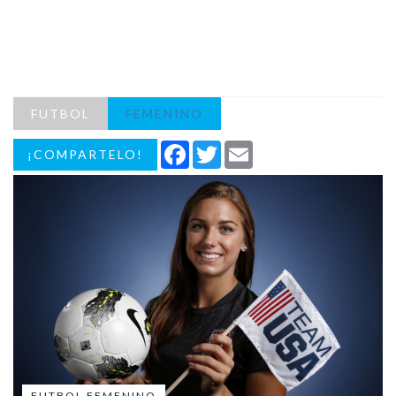
FUTBOL
FEMENINO
Facebook
Twitter
Email
¡COMPARTELO!
FUTBOL FEMENINO