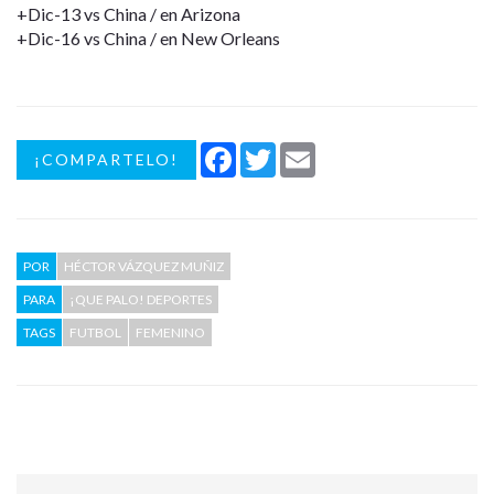
+Dic-13 vs China / en Arizona
+Dic-16 vs China / en New Orleans
Facebook
Twitter
Email
¡COMPARTELO!
POR
HÉCTOR VÁZQUEZ MUÑIZ
PARA
¡QUE PALO! DEPORTES
TAGS
FUTBOL
FEMENINO