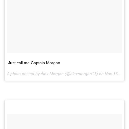
Just call me Captain Morgan
A photo posted by Alex Morgan (@alexmorgan13) on
Nov 16, 2015 at 8:22am PST