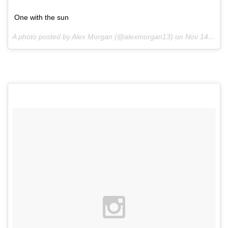
One with the sun
A photo posted by Alex Morgan (@alexmorgan13) on
Nov 14, 2015 at 11:59am PST