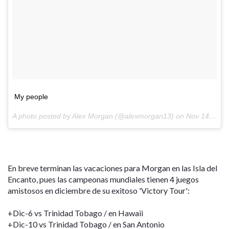
My people
A photo posted by Alex Morgan (@alexmorgan13) on
Nov 14, 2015 at 9:13am PST
En breve terminan las vacaciones para Morgan en las Isla del
Encanto, pues las campeonas mundiales tienen 4 juegos
amistosos en diciembre de su exitoso 'Victory Tour':
+Dic-6 vs Trinidad Tobago / en Hawaii
+Dic-10 vs Trinidad Tobago / en San Antonio