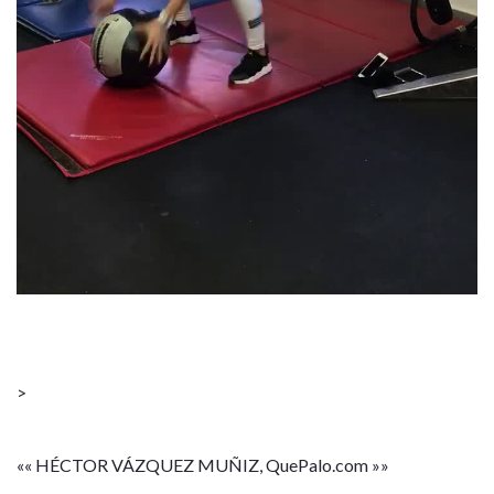
>
«« HÉCTOR VÁZQUEZ MUÑIZ, QuePalo.com »»