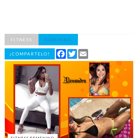
FITNESS
FEMENINO
Facebook
Twitter
Email
¡COMPARTELO!
FITNESS FEMENINO