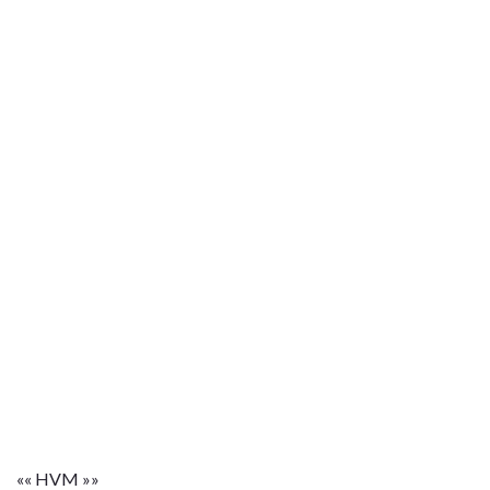
«« HVM »»