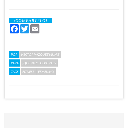
¡COMPARTELO!
Facebook
Twitter
Email
POR
HÉCTOR VÁZQUEZ MUÑIZ
PARA
¡QUE PALO! DEPORTES
TAGS
FITNESS
FEMENINO