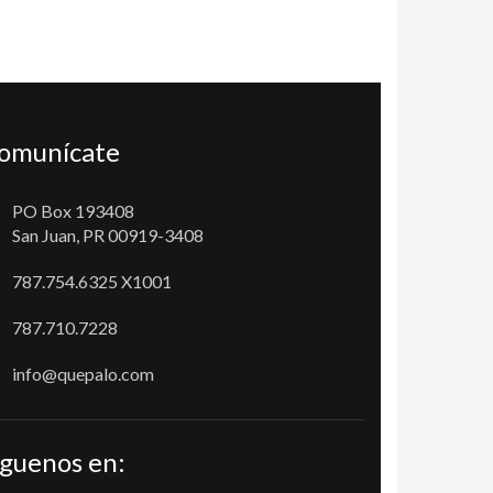
omunícate
PO Box 193408
San Juan, PR 00919-3408
787.754.6325 X1001
787.710.7228
info@quepalo.com
íguenos en: