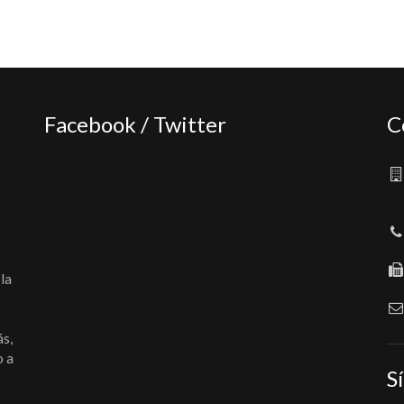
Facebook / Twitter
C
la
ás,
o a
S