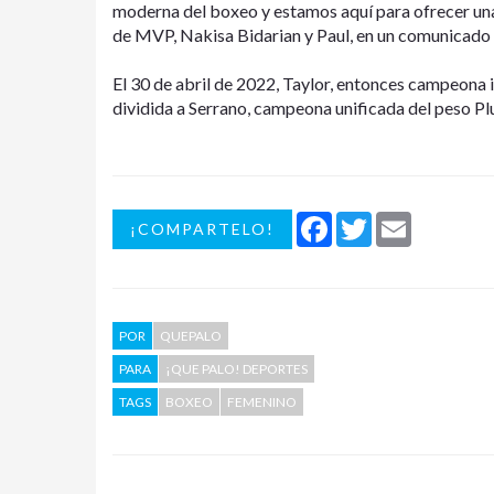
moderna del boxeo y estamos aquí para ofrecer una
de MVP, Nakisa Bidarian y Paul, en un comunicado 
El 30 de abril de 2022, Taylor, entonces campeona i
dividida a Serrano, campeona unificada del peso Pl
Facebook
Twitter
Email
¡COMPARTELO!
POR
QUEPALO
PARA
¡QUE PALO! DEPORTES
TAGS
BOXEO
FEMENINO