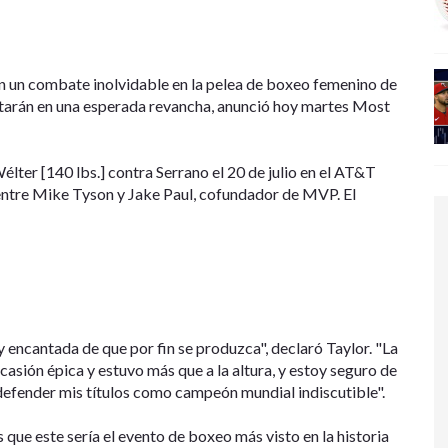
n un combate inolvidable en la pelea de boxeo femenino de
entarán en una esperada revancha, anunció hoy martes Most
Wélter [140 lbs.] contra Serrano el 20 de julio en el AT&T
 entre Mike Tyson y Jake Paul, cofundador de MVP. El
y encantada de que por fin se produzca", declaró Taylor. "La
sión épica y estuvo más que a la altura, y estoy seguro de
defender mis títulos como campeón mundial indiscutible".
ue este sería el evento de boxeo más visto en la historia