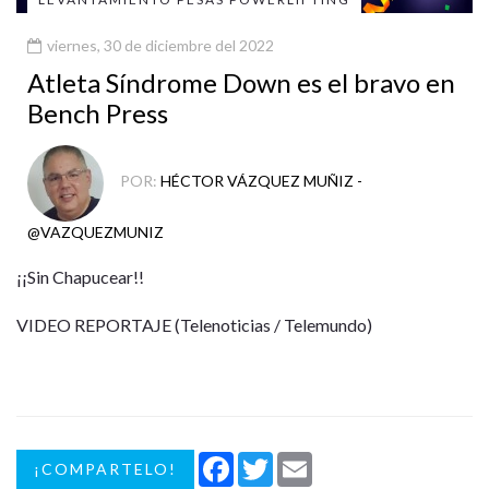
viernes, 30 de diciembre del 2022
Atleta Síndrome Down es el bravo en
Bench Press
POR:
HÉCTOR VÁZQUEZ MUÑIZ -
@VAZQUEZMUNIZ
¡¡Sin Chapucear!!
VIDEO REPORTAJE (Telenoticias / Telemundo)
Facebook
Twitter
Email
¡COMPARTELO!