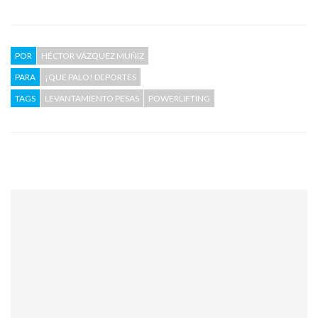
POR
HÉCTOR VÁZQUEZ MUÑIZ
PARA
¡QUE PALO! DEPORTES
TAGS
LEVANTAMIENTO PESAS
POWERLIFTING