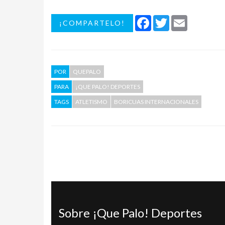
Facebook
Twitter
Email
¡COMPARTELO!
POR
QUEPALO
PARA
¡QUE PALO! DEPORTES
TAGS
ATLETISMO
BORICUAS INTERNACIONALES
Sobre ¡Que Palo! Deportes