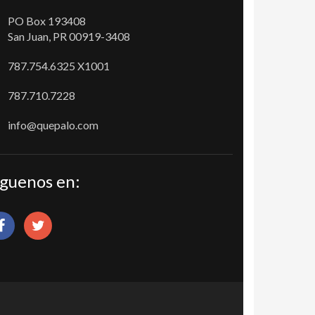
PO Box 193408
San Juan, PR 00919-3408
787.754.6325 X1001
787.710.7228
info@quepalo.com
íguenos en: