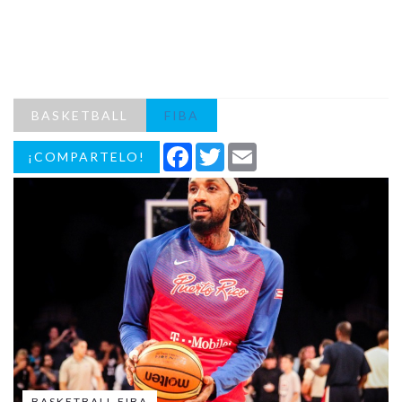
BASKETBALL
FIBA
Facebook
Twitter
Email
¡COMPARTELO!
BASKETBALL FIBA