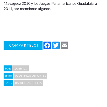
Mayaguez 2010 y los Juegos Panamericanos Guadalajara
2011, por mencionar algunos.
.
Facebook
Twitter
Email
¡COMPARTELO!
POR
QUEPALO
PARA
¡QUE PALO! DEPORTES
TAGS
BASKETBALL
FIBA