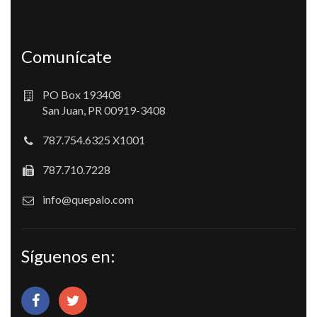
Comunícate
PO Box 193408
San Juan, PR 00919-3408
787.754.6325 X1001
787.710.7228
info@quepalo.com
Síguenos en: