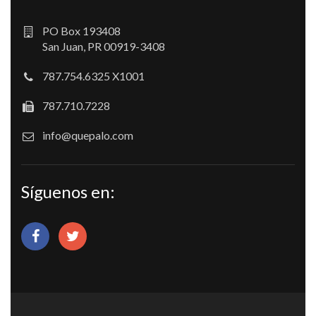
PO Box 193408
San Juan, PR 00919-3408
787.754.6325 X1001
787.710.7228
info@quepalo.com
Síguenos en: