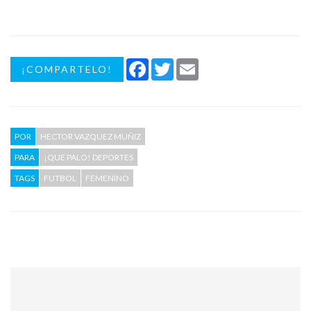
Facebook
Twitter
Email
¡COMPARTELO!
POR
HECTOR VAZQUEZ MUÑIZ
PARA
¡QUE PALO! DEPORTES
TAGS
FUTBOL
FEMENINO