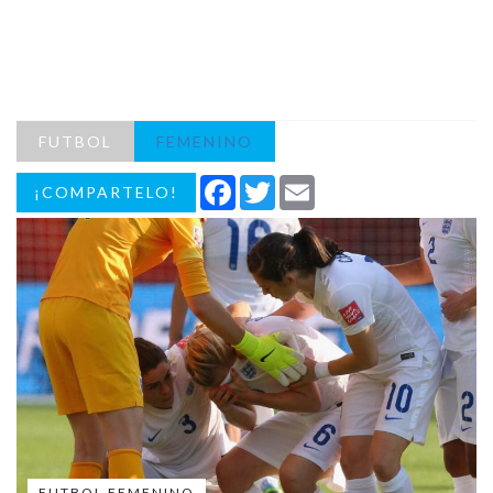
FUTBOL
FEMENINO
Facebook
Twitter
Email
¡COMPARTELO!
FUTBOL FEMENINO