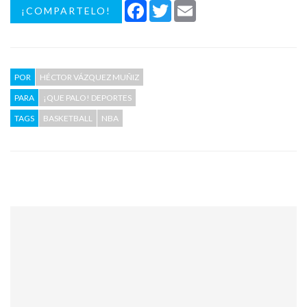
Facebook
Twitter
Email
¡COMPARTELO!
POR
HÉCTOR VÁZQUEZ MUÑIZ
PARA
¡QUE PALO! DEPORTES
TAGS
BASKETBALL
NBA