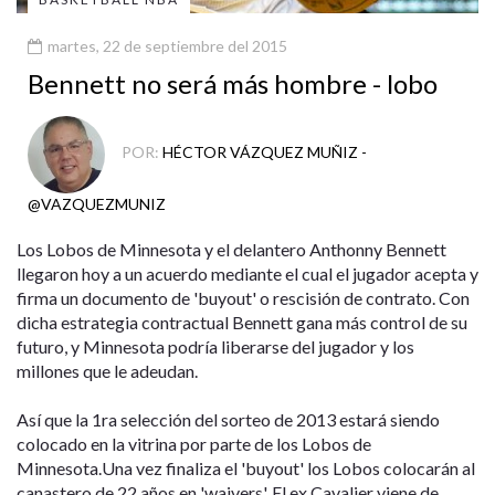
martes, 22 de septiembre del 2015
Bennett no será más hombre - lobo
POR:
HÉCTOR VÁZQUEZ MUÑIZ -
@VAZQUEZMUNIZ
Los Lobos de Minnesota y el delantero Anthonny Bennett
llegaron hoy a un acuerdo mediante el cual el jugador acepta y
firma un documento de 'buyout' o rescisión de contrato. Con
dicha estrategia contractual Bennett gana más control de su
futuro, y Minnesota podría liberarse del jugador y los
millones que le adeudan.
Así que la 1ra selección del sorteo de 2013 estará siendo
colocado en la vitrina por parte de los Lobos de
Minnesota.Una vez finaliza el 'buyout' los Lobos colocarán al
canastero de 22 años en 'waivers'. El ex Cavalier viene de