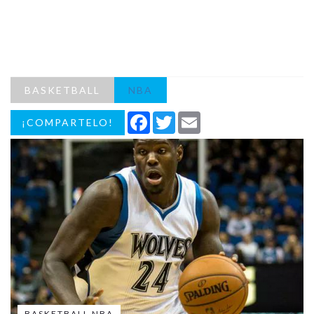
BASKETBALL
NBA
Facebook
Twitter
Email
¡COMPARTELO!
BASKETBALL NBA