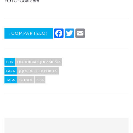
FOTO: Goal.com
Facebook
Twitter
Email
¡COMPARTELO!
POR
HÉCTOR VÁZQUEZ MUÑIZ
PARA
¡QUE PALO! DEPORTES
TAGS
FUTBOL
FIFA