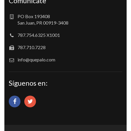
Comunícate
PO Box 193408
San Juan, PR 00919-3408
787.754.6325 X1001
787.710.7228
info@quepalo.com
Síguenos en: