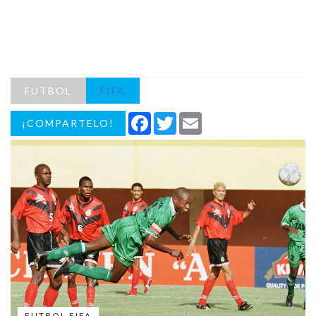
FUTBOL
FIFA
Facebook
Twitter
Email
¡COMPARTELO!
FUTBOL FIFA