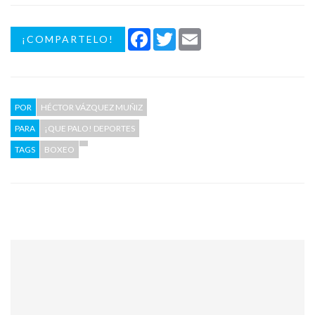
Facebook
Twitter
Email
¡COMPARTELO!
POR
HÉCTOR VÁZQUEZ MUÑIZ
PARA
¡QUE PALO! DEPORTES
TAGS
BOXEO