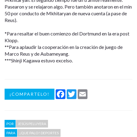
Pasearon y se relajaron algo. Pero también anotaron en el min
50 por conducto de Mkhitaryan de nueva cuenta (a pase de
Reus).
*Para resaltar el buen comienzo del Dortmund en la era post
Klopp.
**Para aplaudir la cooperación en la creación de juego de
Marco Reus y de Aubameyang.
***Shinji Kagawa estuvo excelso.
Facebook
Twitter
Email
¡COMPARTELO!
POR
JESÚS PELUYERA
PARA
¡QUE PALO! DEPORTES