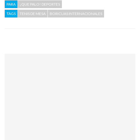
PARA
¡QUE PALO! DEPORTES
TAGS
TENIS DE MESA
BORICUAS INTERNACIONALES