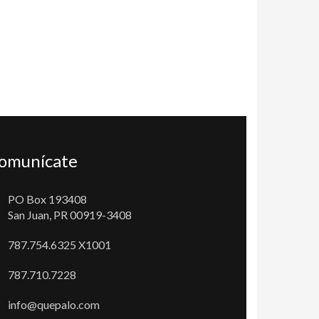
omunícate
PO Box 193408
San Juan, PR 00919-3408
787.754.6325 X1001
787.710.7228
info@quepalo.com