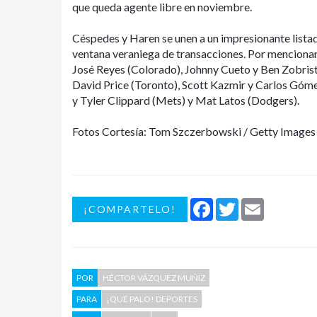
que queda agente libre en noviembre.
Céspedes y Haren se unen a un impresionante listad
ventana veraniega de transacciones. Por mencionar
José Reyes (Colorado), Johnny Cueto y Ben Zobrist
David Price (Toronto), Scott Kazmir y Carlos Góm
y Tyler Clippard (Mets) y Mat Latos (Dodgers).
Fotos Cortesía: Tom Szczerbowski / Getty Images
Facebook
Twitter
Email
¡COMPARTELO!
POR
HÉCTOR VÁZQUEZ MUÑIZ
PARA
¡QUE PALO! DEPORTES