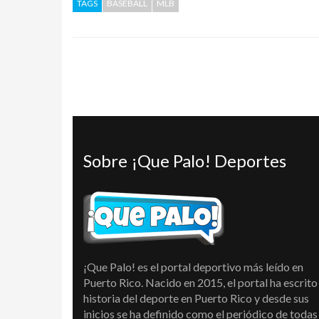
TAGS
BASEBALL
MLB
Sobre ¡Que Palo! Deportes
¡Que Palo! es el portal deportivo más leído en
Puerto Rico. Nacido en 2015, el portal ha escrito 
historia del deporte en Puerto Rico y desde sus
inicios se ha definido como el periódico de todas