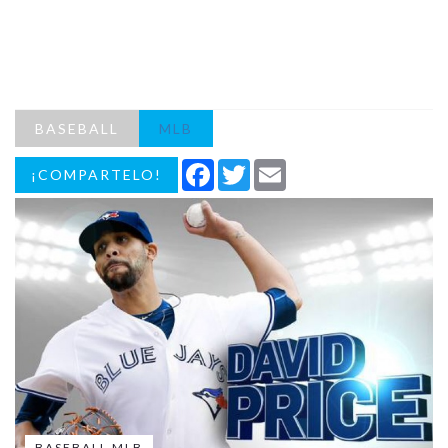
BASEBALL
MLB
Facebook
Twitter
Email
¡COMPARTELO!
BASEBALL MLB