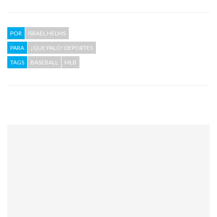
POR
ISRAEL HELMS
PARA
¡QUE PALO! DEPORTES
TAGS
BASEBALL
MLB