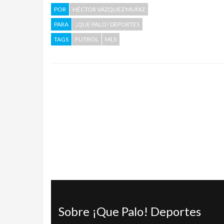
POR
HÉCTOR VÁZQUEZ MUÑIZ
PARA
¡QUE PALO! DEPORTES
TAGS
FUTBOL
MLS
Sobre ¡Que Palo! Deportes