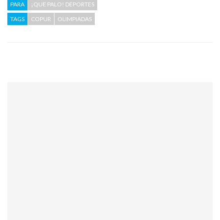
PARA
¡QUE PALO! DEPORTES
TAGS
COPUR
OLIMPIADAS