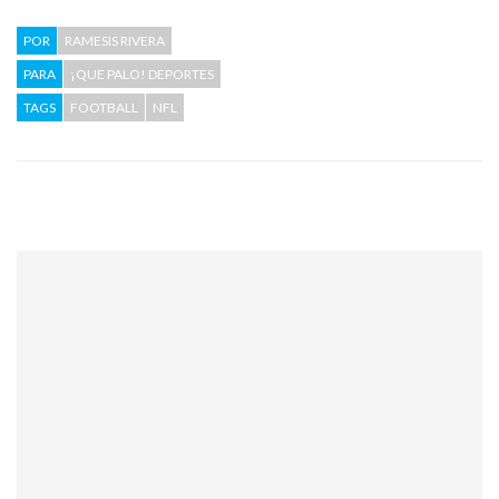
POR
RAMESIS RIVERA
PARA
¡QUE PALO! DEPORTES
TAGS
FOOTBALL
NFL