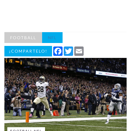
FOOTBALL
NFL
Facebook
Twitter
Email
¡COMPARTELO!
FOOTBALL NFL