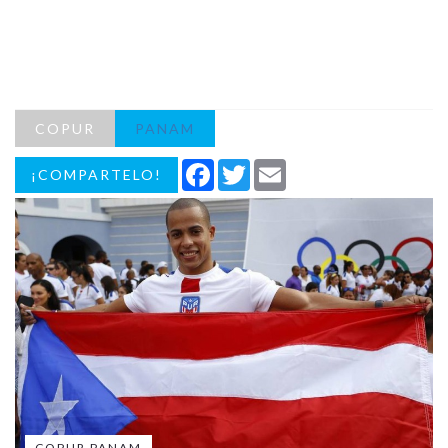
COPUR
PANAM
Facebook
Twitter
Email
¡COMPARTELO!
COPUR PANAM