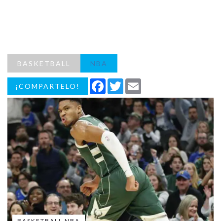
BASKETBALL
NBA
Facebook
Twitter
Email
¡COMPARTELO!
BASKETBALL NBA