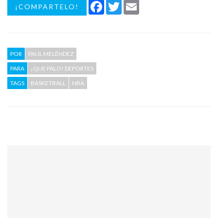
Facebook
Twitter
Email
¡COMPARTELO!
POR
PAUL MELÉNDEZ
PARA
¡QUE PALO! DEPORTES
TAGS
BASKETBALL
NBA