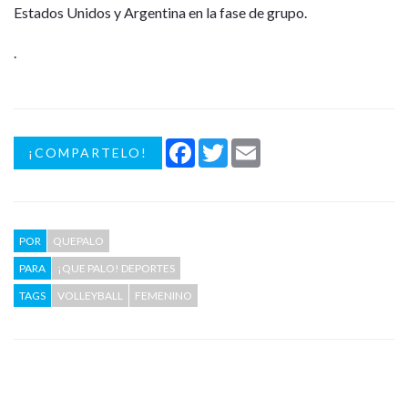
Estados Unidos y Argentina en la fase de grupo.
.
Facebook
Twitter
Email
¡COMPARTELO!
POR
QUEPALO
PARA
¡QUE PALO! DEPORTES
TAGS
VOLLEYBALL
FEMENINO