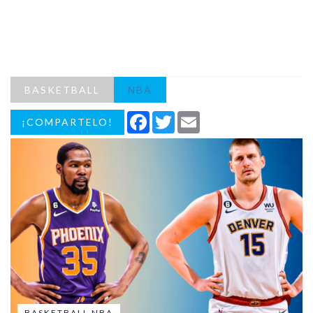
BASKETBALL
NBA
Facebook
Twitter
Email
¡COMPARTELO!
BASKETBALL NBA