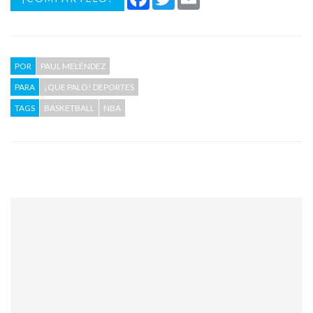
POR
PAUL MELÉNDEZ
PARA
¡QUE PALO! DEPORTES
TAGS
BASKETBALL
NBA