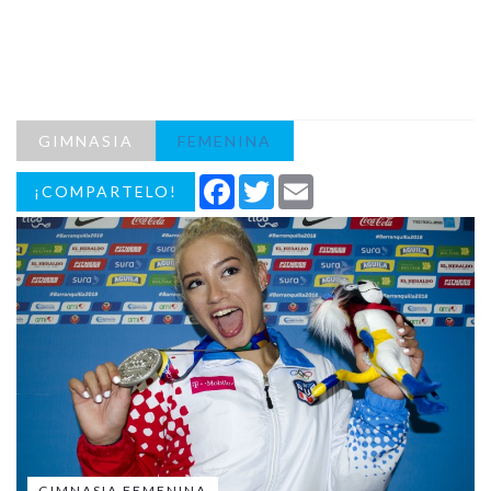
GIMNASIA
FEMENINA
Facebook
Twitter
Email
¡COMPARTELO!
GIMNASIA FEMENINA