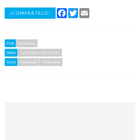
Facebook
Twitter
Email
¡COMPARTELO!
POR
QUEPALO
PARA
¡QUE PALO! DEPORTES
TAGS
GIMNASIA
FEMENINA