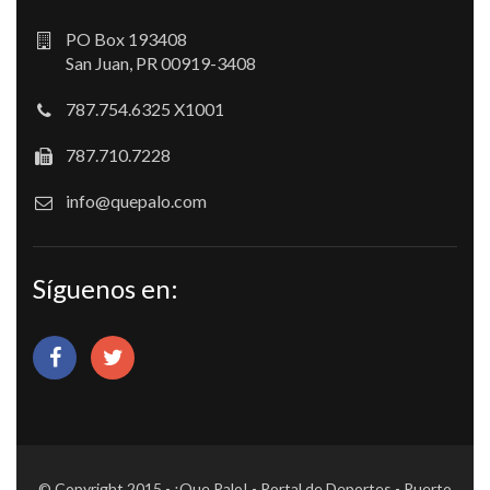
PO Box 193408
San Juan, PR 00919-3408
787.754.6325 X1001
787.710.7228
info@quepalo.com
Síguenos en:
© Copyright 2015 - ¡Que Palo! - Portal de Deportes - Puerto