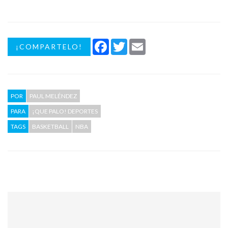
Facebook
Twitter
Email
¡COMPARTELO!
POR
PAUL MELÉNDEZ
PARA
¡QUE PALO! DEPORTES
TAGS
BASKETBALL
NBA