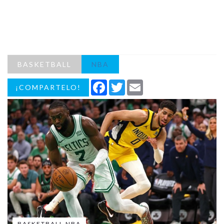
BASKETBALL
NBA
Facebook
Twitter
Email
¡COMPARTELO!
BASKETBALL NBA