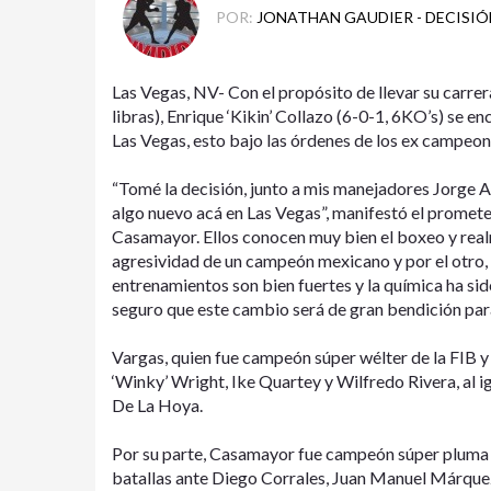
POR:
JONATHAN GAUDIER - DECISIÓ
Las Vegas, NV- Con el propósito de llevar su carrer
libras), Enrique ‘Kikin’ Collazo (6-0-1, 6KO’s) se e
Las Vegas, esto bajo las órdenes de los ex campeo
“Tomé la decisión, junto a mis manejadores Jorge A
algo nuevo acá en Las Vegas”, manifestó el promete
Casamayor. Ellos conocen muy bien el boxeo y realm
agresividad de un campeón mexicano y por el otro,
entrenamientos son bien fuertes y la química ha sid
seguro que este cambio será de gran bendición para l
Vargas, quien fue campeón súper wélter de la FIB y 
‘Winky’ Wright, Ike Quartey y Wilfredo Rivera, al i
De La Hoya.
Por su parte, Casamayor fue campeón súper pluma d
batallas ante Diego Corrales, Juan Manuel Márquez,