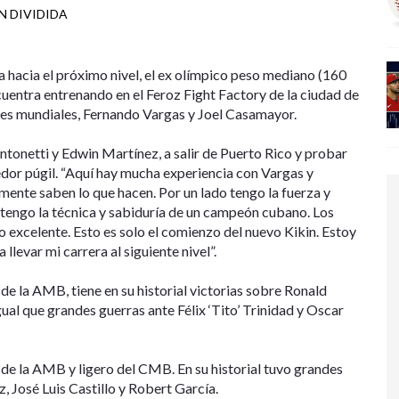
N DIVIDIDA
a hacia el próximo nivel, el ex olímpico peso mediano (160
ncuentra entrenando en el Feroz Fight Factory de la ciudad de
nes mundiales, Fernando Vargas y Joel Casamayor.
ntonetti y Edwin Martínez, a salir de Puerto Rico y probar
dor púgil. “Aquí hay mucha experiencia con Vargas y
ente saben lo que hacen. Por un lado tengo la fuerza y
 tengo la técnica y sabiduría de un campeón cubano. Los
o excelente. Esto es solo el comienzo del nuevo Kikin. Estoy
levar mi carrera al siguiente nivel”.
de la AMB, tiene en su historial victorias sobre Ronald
gual que grandes guerras ante Félix ‘Tito’ Trinidad y Oscar
e la AMB y ligero del CMB. En su historial tuvo grandes
 José Luis Castillo y Robert García.