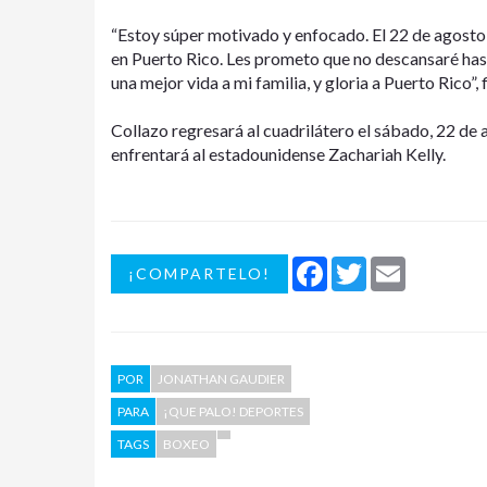
“Estoy súper motivado y enfocado. El 22 de agosto 
en Puerto Rico. Les prometo que no descansaré has
una mejor vida a mi familia, y gloria a Puerto Rico”, 
Collazo regresará al cuadrilátero el sábado, 22 de
enfrentará al estadounidense Zachariah Kelly.
Facebook
Twitter
Email
¡COMPARTELO!
POR
JONATHAN GAUDIER
PARA
¡QUE PALO! DEPORTES
TAGS
BOXEO