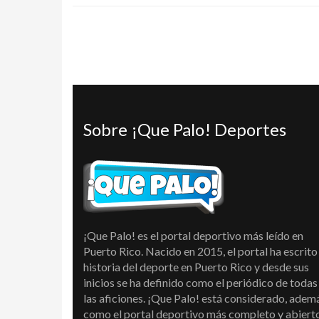
Sobre ¡Que Palo! Deportes
¡Que Palo! es el portal deportivo más leído en
Puerto Rico. Nacido en 2015, el portal ha escrito 
historia del deporte en Puerto Rico y desde sus
inicios se ha definido como el periódico de todas
las aficiones. ¡Que Palo! está considerado, adem
como el portal deportivo más completo y abiert