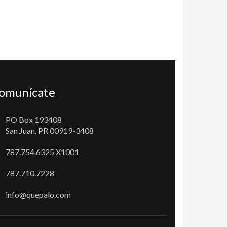
omunícate
PO Box 193408
San Juan, PR 00919-3408
787.754.6325 X1001
787.710.7228
info@quepalo.com