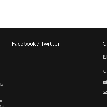
Facebook / Twitter
C
la
ás,
o a