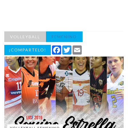
VOLLEYBALL
FEMENINO
Facebook
Twitter
Email
¡COMPARTELO!
VOLLEYBALL FEMENINO