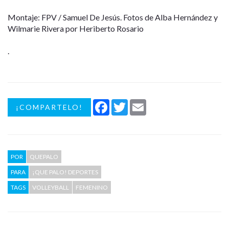
Montaje: FPV / Samuel De Jesús. Fotos de Alba Hernández y
Wilmarie Rivera por Heriberto Rosario
.
Facebook
Twitter
Email
¡COMPARTELO!
POR
QUEPALO
PARA
¡QUE PALO! DEPORTES
TAGS
VOLLEYBALL
FEMENINO