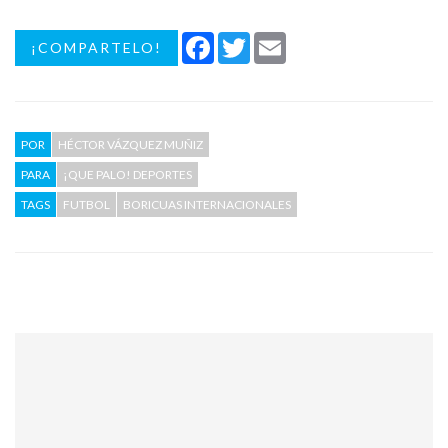
Facebook
Twitter
Email
¡COMPARTELO!
POR
HÉCTOR VÁZQUEZ MUÑIZ
PARA
¡QUE PALO! DEPORTES
TAGS
FUTBOL
BORICUAS INTERNACIONALES