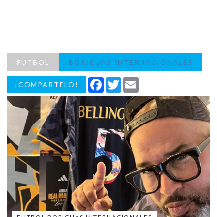
FUTBOL
BORICUAS INTERNACIONALES
Facebook
Twitter
Email
¡COMPARTELO!
FUTBOL BORICUAS INTERNACIONALES