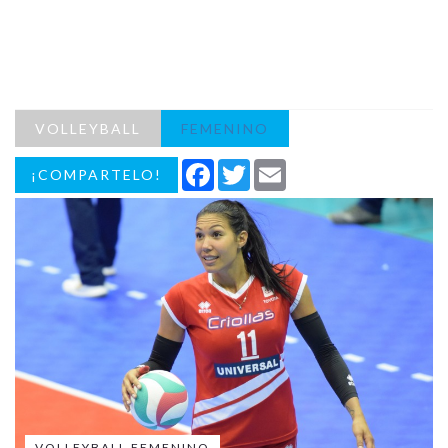
VOLLEYBALL
FEMENINO
Facebook
Twitter
Email
¡COMPARTELO!
VOLLEYBALL FEMENINO