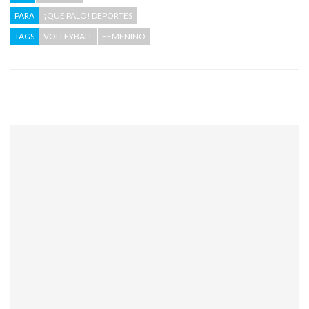
PARA
¡QUE PALO! DEPORTES
TAGS
VOLLEYBALL
FEMENINO