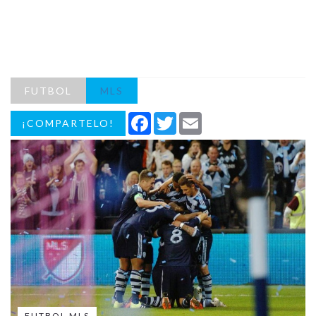
FUTBOL
MLS
Facebook
Twitter
Email
¡COMPARTELO!
FUTBOL MLS