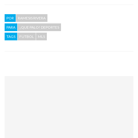
POR
RAMESIS RIVERA
PARA
¡QUE PALO! DEPORTES
TAGS
FUTBOL
MLS