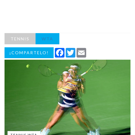
TENNIS
WTA
Facebook
Twitter
Email
¡COMPARTELO!
TENNIS WTA