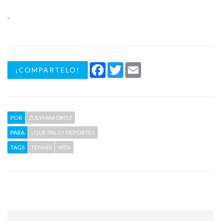
.
Facebook
Twitter
Email
¡COMPARTELO!
POR
ZULYMAR DROZ
PARA
¡QUE PALO! DEPORTES
TAGS
TENNIS
WTA