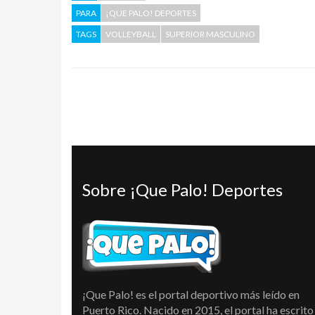
PARA
¡QUE PALO! DEPORTES
TAGS
VOLLEYBALL
SUPERIOR MASCULINO
Sobre ¡Que Palo! Deportes
¡Que Palo! es el portal deportivo más leído en
Puerto Rico. Nacido en 2015, el portal ha escrito 