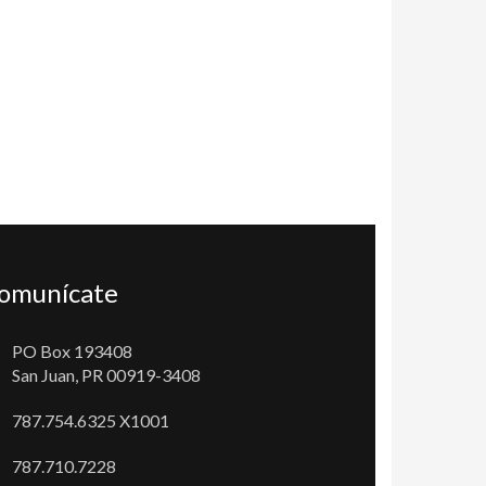
omunícate
PO Box 193408
San Juan, PR 00919-3408
787.754.6325 X1001
787.710.7228