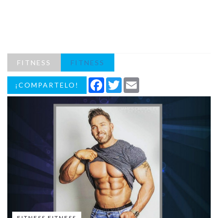
FITNESS
FITNESS
Facebook
Twitter
Email
¡COMPARTELO!
FITNESS FITNESS