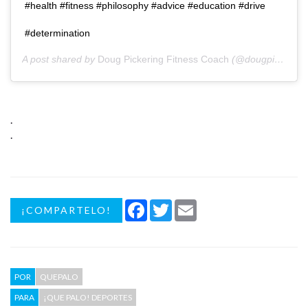
#health #fitness #philosophy #advice #education #drive
#determination
A post shared by
Doug Pickering Fitness Coach
(@dougpickeringnsf) on
.
.
Facebook
Twitter
Email
¡COMPARTELO!
POR
QUEPALO
PARA
¡QUE PALO! DEPORTES