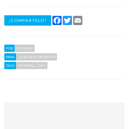
Facebook
Twitter
Email
¡COMPARTELO!
POR
QUEPALO
PARA
¡QUE PALO! DEPORTES
TAGS
FOOTBALL
NFL