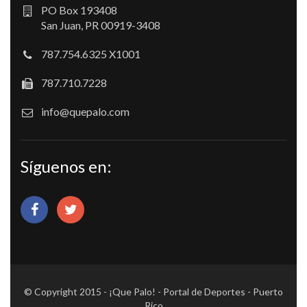
PO Box 193408
San Juan, PR 00919-3408
787.754.6325 X1001
787.710.7228
info@quepalo.com
Síguenos en:
© Copyright 2015 - ¡Que Palo! - Portal de Deportes - Puerto
Rico