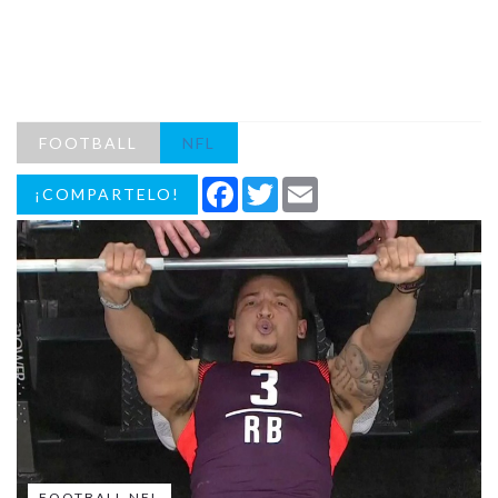
FOOTBALL
NFL
Facebook
Twitter
Email
¡COMPARTELO!
FOOTBALL NFL