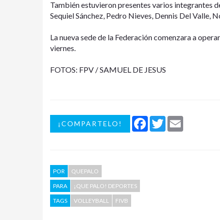
También estuvieron presentes varios integrantes d
Sequiel Sánchez, Pedro Nieves, Dennis Del Valle, 
La nueva sede de la Federación comenzara a operar 
viernes.
FOTOS: FPV / SAMUEL DE JESUS
Facebook
Twitter
Email
¡COMPARTELO!
POR
QUEPALO
PARA
¡QUE PALO! DEPORTES
TAGS
VOLLEYBALL
FIVB