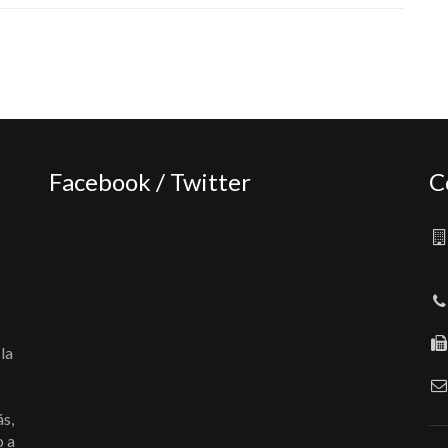
Facebook / Twitter
C
la
ás,
o a