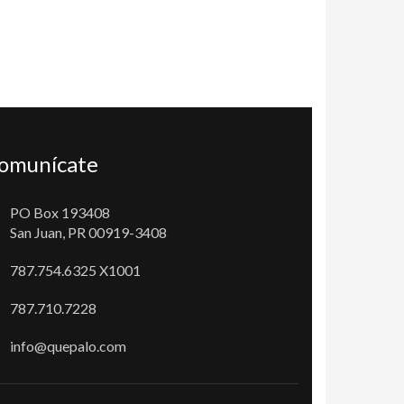
omunícate
PO Box 193408
San Juan, PR 00919-3408
787.754.6325 X1001
787.710.7228
info@quepalo.com