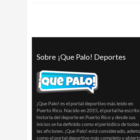
Sobre ¡Que Palo! Deportes
¡Que Palo! es el portal deportivo más leído en
Puerto Rico. Nacido en 2015, el portal ha escrito 
historia del deporte en Puerto Rico y desde sus
inicios se ha definido como el periódico de todas
las aficiones. ¡Que Palo! está considerado, adem
como el portal deportivo más completo y abiert