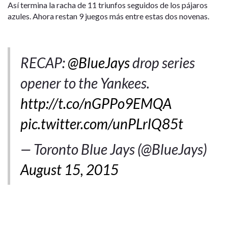
Así termina la racha de 11 triunfos seguidos de los pájaros
azules. Ahora restan 9 juegos más entre estas dos novenas.
RECAP:
@BlueJays
drop series
opener to the Yankees.
http://t.co/nGPPo9EMQA
pic.twitter.com/unPLrlQ85t
— Toronto Blue Jays (@BlueJays)
August 15, 2015