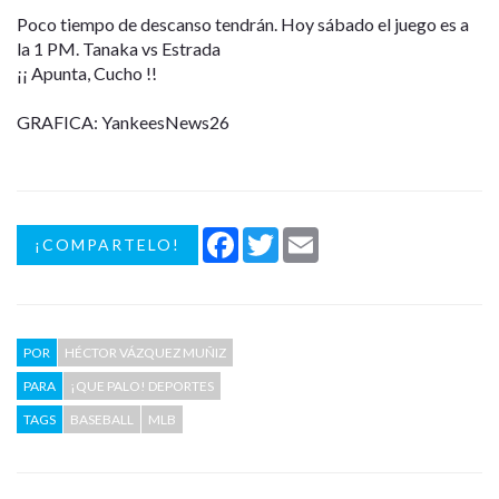
Poco tiempo de descanso tendrán. Hoy sábado el juego es a
la 1 PM. Tanaka vs Estrada
¡¡ Apunta, Cucho !!
GRAFICA: YankeesNews26
Facebook
Twitter
Email
¡COMPARTELO!
POR
HÉCTOR VÁZQUEZ MUÑIZ
PARA
¡QUE PALO! DEPORTES
TAGS
BASEBALL
MLB