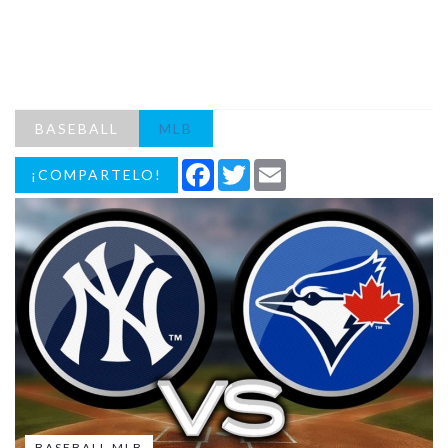
BASEBALL
MLB
Facebook
Twitter
Email
¡COMPARTELO!
BASEBALL MLB