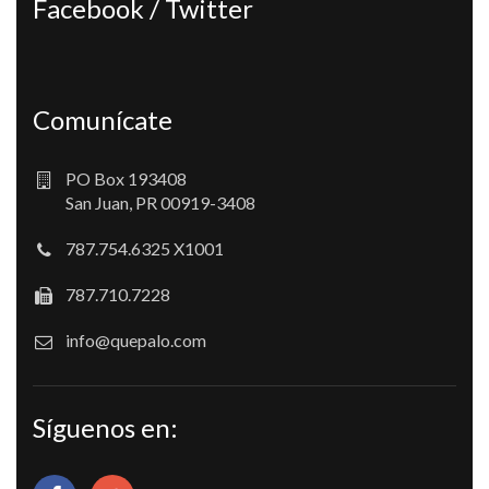
Facebook / Twitter
Comunícate
PO Box 193408
San Juan, PR 00919-3408
787.754.6325 X1001
787.710.7228
info@quepalo.com
Síguenos en: