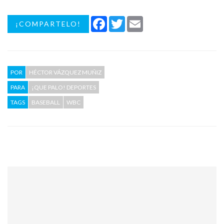
Facebook
Twitter
Email
¡COMPARTELO!
POR
HÉCTOR VÁZQUEZ MUÑIZ
PARA
¡QUE PALO! DEPORTES
TAGS
BASEBALL
WBC