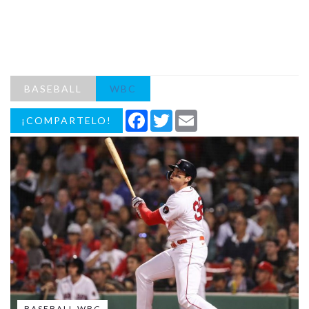
BASEBALL
WBC
Facebook
Twitter
Email
¡COMPARTELO!
BASEBALL WBC