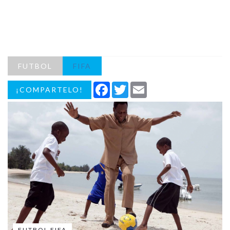
FUTBOL
FIFA
Facebook
Twitter
Email
¡COMPARTELO!
FUTBOL FIFA