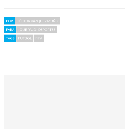
POR
HÉCTOR VÁZQUEZ MUÑIZ
PARA
¡QUE PALO! DEPORTES
TAGS
FUTBOL
FIFA