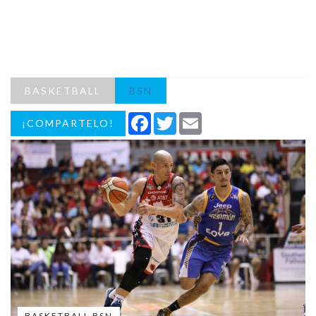
BASKETBALL
BSN
Facebook
Twitter
Email
¡COMPARTELO!
BASKETBALL BSN