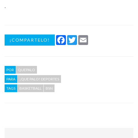
.
Facebook
Twitter
Email
¡COMPARTELO!
POR
QUEPALO
PARA
¡QUE PALO! DEPORTES
TAGS
BASKETBALL
BSN