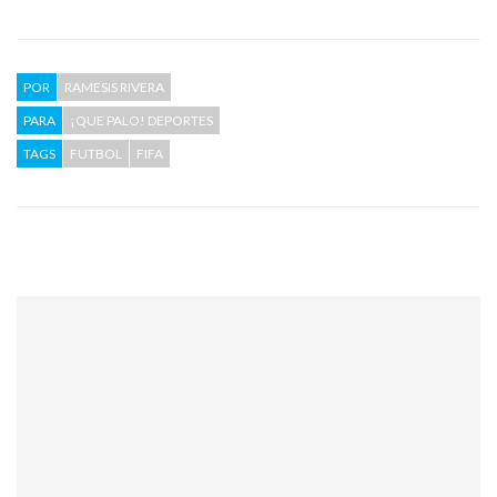
POR
RAMESIS RIVERA
PARA
¡QUE PALO! DEPORTES
TAGS
FUTBOL
FIFA