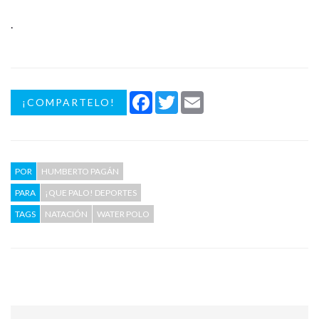
.
Facebook
Twitter
Email
¡COMPARTELO!
POR
HUMBERTO PAGÁN
PARA
¡QUE PALO! DEPORTES
TAGS
NATACIÓN
WATER POLO