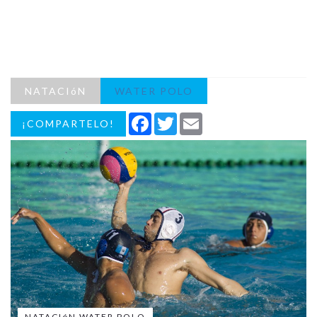
NATACIóN
WATER POLO
Facebook
Twitter
Email
¡COMPARTELO!
NATACIóN WATER POLO