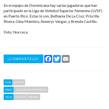
En el equipo de Dominicana hay varias jugadoras que han
participado en la Liga de Voleibol Superior Femenino (LVSF)
en Puerto Rico. Estas lo son, Bethania De La Cruz, Priscilla
Rivera, Gina Mambru, Annerys Vargas, y Brenda Castillo.
Foto: Norceca
Facebook
Twitter
Email
¡COMPARTELO!
POR
KEVYN
PARA
¡QUE PALO! DEPORTES
TAGS
COPUR
PANAM