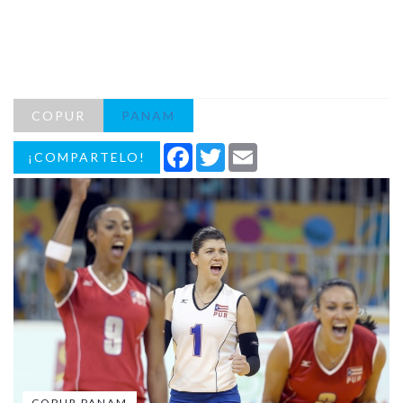
COPUR
PANAM
Facebook
Twitter
Email
¡COMPARTELO!
COPUR PANAM