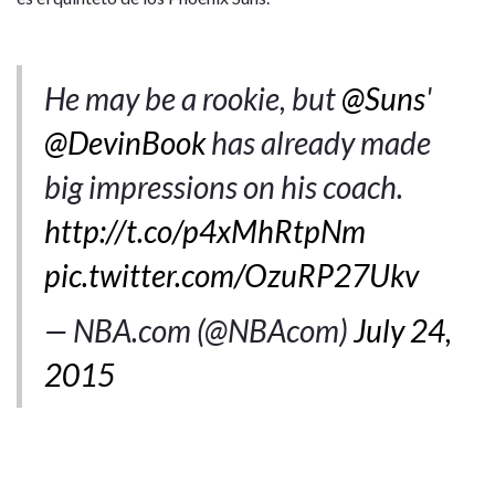
He may be a rookie, but
@Suns
'
@DevinBook
has already made
big impressions on his coach.
http://t.co/p4xMhRtpNm
pic.twitter.com/OzuRP27Ukv
— NBA.com (@NBAcom)
July 24,
2015