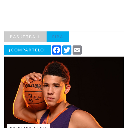
BASKETBALL
FIBA
Facebook
Twitter
Email
¡COMPARTELO!
BASKETBALL FIBA