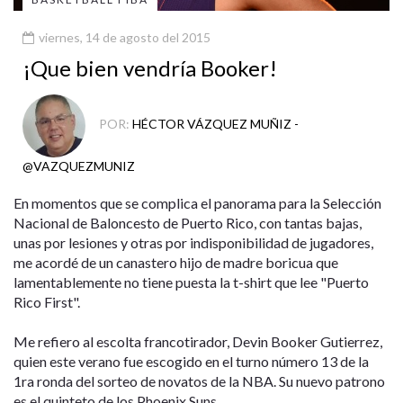
viernes, 14 de agosto del 2015
¡Que bien vendría Booker!
POR:
HÉCTOR VÁZQUEZ MUÑIZ -
@VAZQUEZMUNIZ
En momentos que se complica el panorama para la Selección
Nacional de Baloncesto de Puerto Rico, con tantas bajas,
unas por lesiones y otras por indisponibilidad de jugadores,
me acordé de un canastero hijo de madre boricua que
lamentablemente no tiene puesta la t-shirt que lee "Puerto
Rico First".
Me refiero al escolta francotirador, Devin Booker Gutierrez,
quien este verano fue escogido en el turno número 13 de la
1ra ronda del sorteo de novatos de la NBA. Su nuevo patrono
es el quinteto de los Phoenix Suns.