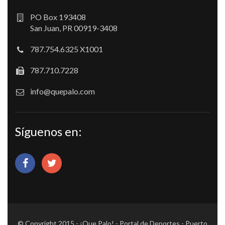
PO Box 193408
San Juan, PR 00919-3408
787.754.6325 X1001
787.710.7228
info@quepalo.com
Síguenos en:
© Copyright 2015 - ¡Que Palo! - Portal de Deportes - Puerto