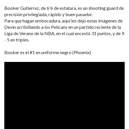
Booker Gutierrez, de 6'6 de estatura, es un shooting guard de
precisión privilegiada, rápido y buen pasador.
Para que hagan embocadura, aquí les dejo estas imágenes de
Devin acribillando a los Pelicans en un partido reciente de la
Liga de Verano de la NBA, en el cual encestó 31 puntos, y de 9
- 5 en triples.
Booker es el #1 en uniforme negro (Phoenix)