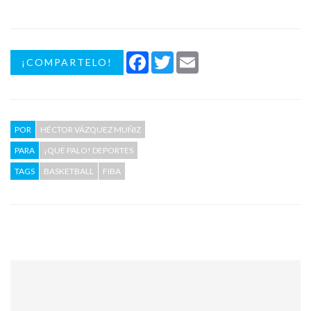
Facebook
Twitter
Email
¡COMPARTELO!
POR
HÉCTOR VÁZQUEZ MUÑIZ
PARA
¡QUE PALO! DEPORTES
TAGS
BASKETBALL
FIBA