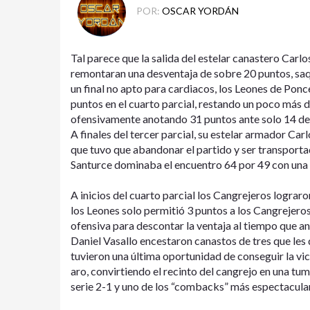
POR:
OSCAR YORDÁN
Tal parece que la salida del estelar canastero Carl
remontaran una desventaja de sobre 20 puntos, saqu
un final no apto para cardiacos, los Leones de Ponc
puntos en el cuarto parcial, restando un poco más 
ofensivamente anotando 31 puntos ante solo 14 de l
A finales del tercer parcial, su estelar armador Carl
que tuvo que abandonar el partido y ser transporta
Santurce dominaba el encuentro 64 por 49 con una 
A inicios del cuarto parcial los Cangrejeros logra
los Leones solo permitió 3 puntos a los Cangrejero
ofensiva para descontar la ventaja al tiempo que a
Daniel Vasallo encestaron canastos de tres que les d
tuvieron una última oportunidad de conseguir la vic
aro, convirtiendo el recinto del cangrejo en una tum
serie 2-1 y uno de los “combacks” más espectacula