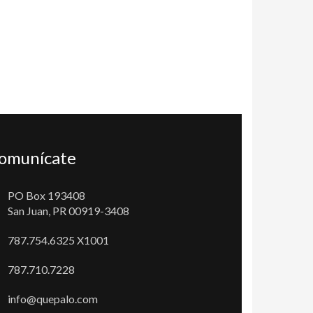
omunícate
PO Box 193408
San Juan, PR 00919-3408
787.754.6325 X1001
787.710.7228
info@quepalo.com