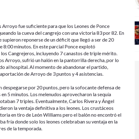
os Arroyo fue suficiente para que los Leones de Ponce
eando la cueva del cangrejo con una victoria 83 por 82. En
e supieron reponerse de un déficit que llegó a ser de 20
de 8:00 minutos. En este parcial Ponce explotó
os Cangrejeros, incluyendo 7 canastos de triple mérito.
os Arroyo, sufrió un halón en la pantorrilla derecha, por lo
do al hospital. Al momento de abandonar el partido,
aportación de Arroyo de 3 puntos y 4 asistencias.
ron despegarse por 20 puntos, pero la sofocante defensa de
s en 5 minutos. Los melenudos aprovecharon la sequía
notaban 7 triples. Eventualmente, Carlos Rivera y Ángel
ieron la ventaja definitiva a los leones. Los crustáceos
toria en tiro de León Williams pero el balón no encontró el
ba fría donde solo los leones celebraban su ventaja en la
res de la temporada.