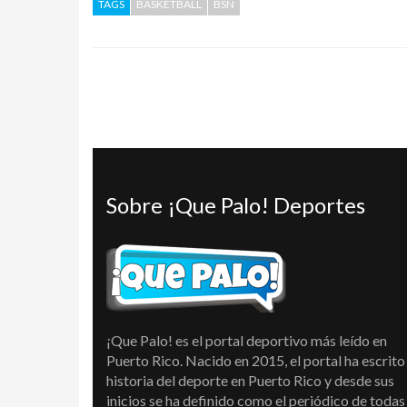
TAGS
BASKETBALL
BSN
Sobre ¡Que Palo! Deportes
¡Que Palo! es el portal deportivo más leído en
Puerto Rico. Nacido en 2015, el portal ha escrito 
historia del deporte en Puerto Rico y desde sus
inicios se ha definido como el periódico de todas