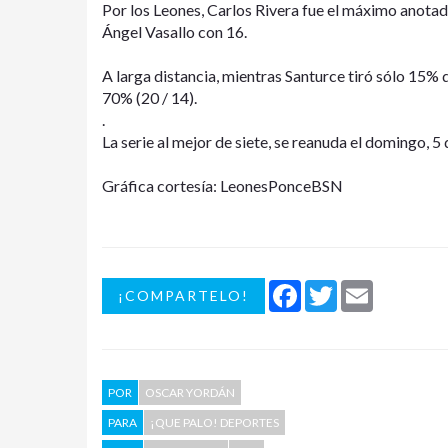
Por los Leones, Carlos Rivera fue el máximo anotado
Ángel Vasallo con 16.
A larga distancia, mientras Santurce tiró sólo 15% d
70% (20 / 14).
.
La serie al mejor de siete, se reanuda el domingo, 5 
Gráfica cortesía: LeonesPonceBSN
Facebook
Twitter
Email
¡COMPARTELO!
POR
OSCAR YORDÁN
PARA
¡QUE PALO! DEPORTES